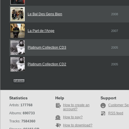
Le Bal Des Gens Bien
2008
La Part de l'Ange
2007
Platinum Collection CD3
2005
Platinum Collection CD2
2005
Statistics
Help
Support
Artists:
177768
How to create an
Customer Se
account?
Albums:
690733
RSS feed
How to pay?
Tracks:
7584360
How to download?