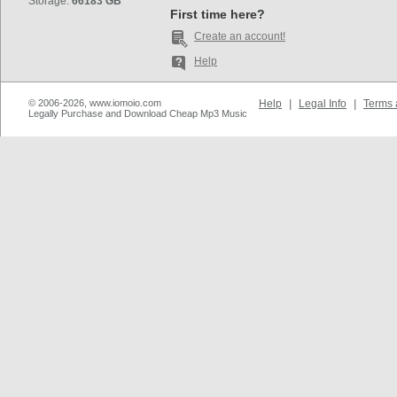
Storage:
66183 GB
First time here?
Create an account!
Help
© 2006-2026, www.iomoio.com
Help
|
Legal Info
|
Terms 
Legally Purchase and Download Cheap Mp3 Music