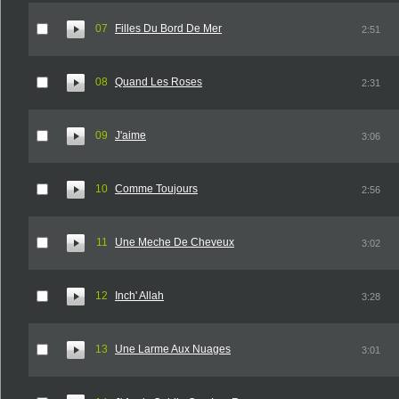
07
Filles Du Bord De Mer
2:51
08
Quand Les Roses
2:31
09
J'aime
3:06
10
Comme Toujours
2:56
11
Une Meche De Cheveux
3:02
12
Inch' Allah
3:28
13
Une Larme Aux Nuages
3:01