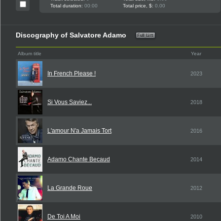
Total duration:
00:00
Total price, $:
0.00
Discography of Salvatore Adamo
Album title
Year
In French Please !
2023
Si Vous Saviez...
2018
L'amour N'a Jamais Tort
2016
Adamo Chante Becaud
2014
La Grande Roue
2012
De Toi A Moi
2010