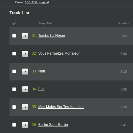
Cover:
150x150
,
original
Track List
Song Title
Duration
01
Tombe La Neige
3:03
02
Vous Permettez Monsieur
3:00
03
Nuit
3:10
04
Elle
3:05
05
Mes Mains Sur Tes Hanches
2:58
06
Barbu Sans Barbe
2:41