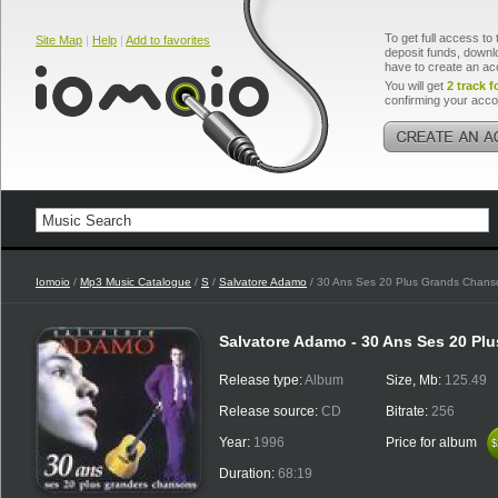
To get full access to 
Site Map
|
Help
|
Add to favorites
deposit funds, downlo
have to create an ac
You will get
2 track f
confirming your acco
Iomoio
/
Mp3 Music Catalogue
/
S
/
Salvatore Adamo
/ 30 Ans Ses 20 Plus Grands Chans
Salvatore Adamo - 30 Ans Ses 20 P
Release type:
Album
Size, Mb:
125.49
Release source:
CD
Bitrate:
256
Year:
1996
Price for album
$
$
Duration:
68:19