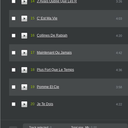
14
J' Avais Oublie Que Les R
3:26
15
C' Est Ma Vie
4:03
16
Collines De Rabiah
4:20
17
Maintenant Ou Jamais
4:42
18
Plus Fort Que Le Temps
4:36
19
Pomme Et Cie
3:58
20
Je Te Dois
4:22
Track selected:
0
Total size, Mb:
0.00