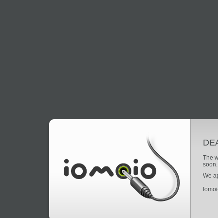
DE
The w
soon.
We ap
Iomo